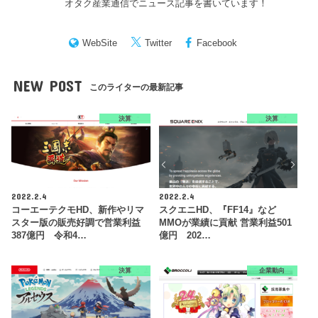
オタク産業通信でニュース記事を書いています！
WebSite
Twitter
Facebook
NEW POST
このライターの最新記事
決算
決算
2022.2.4
2022.2.4
コーエーテクモHD、新作やリマ
スクエニHD、『FF14』など
スター版の販売好調で営業利益
MMOが業績に貢献 営業利益501
387億円 令和4…
億円 202…
決算
企業動向