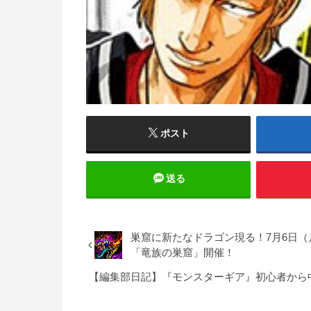
ポスト
送る
巣窟に新たなドラゴン現る！7月6日
「竜族の巣窟」開催！
【編集部日記】『モンスターギア』初心者から