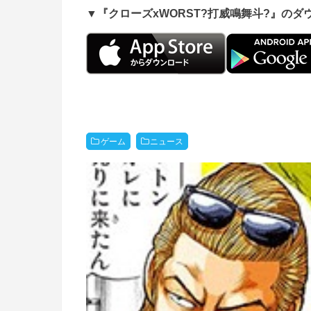
▼『クローズxWORST?打威鳴舞斗?』の
ゲーム
ニュース