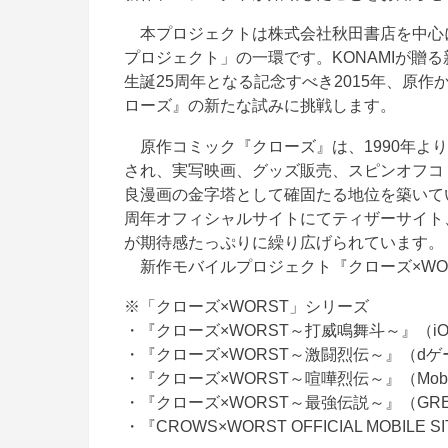
本プロジェクトは株式会社秋田書店を中心に
プロジェクト」の一環です。KONAMIが贈
生誕25周年となる記念すべき2015年、原
ローズ』の新たな試みに挑戦します。
原作コミック『クローズ』は、1990年よ
され、実写映画、グッズ販売、スピンオフコ
良漫画の金字塔として確固たる地位を築いてい
周年オフィシャルサイトにてティザーサイト
が期待感たっぷりに繰り広げられています。
新作モバイルプロジェクト『クローズ×WO
※「クローズ×WORST」シリーズ
・『クローズ×WORST～打威鳴舞斗～』（iOS/
・『クローズ×WORST～激闘烈伝～』（dゲ
・『クローズ×WORST～喧嘩烈伝～』（Mob
・『クローズ×WORST～最強伝説～』（GR
・『CROWS×WORST OFFICIAL MOBI