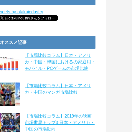
weets by otakuindustry
オススメ記事
【市場比較コラム】日本・アメリ
カ・中国・韓国におけるの家庭用・
モバイル・PCゲームの市場比較
【市場比較コラム】日本・アメリ
カ・中国のマンガ市場比較
【市場比較コラム】2019年の映画
市場世界トップ3 日本・アメリカ・
中国の市場動向