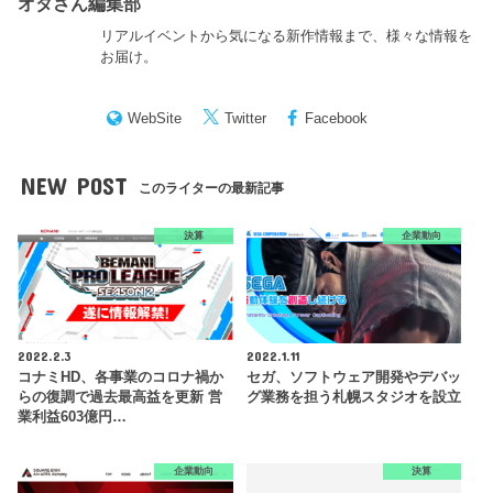
オタさん編集部
リアルイベントから気になる新作情報まで、様々な情報を
お届け。
WebSite
Twitter
Facebook
NEW POST
このライターの最新記事
決算
企業動向
2022.2.3
2022.1.11
コナミHD、各事業のコロナ禍か
セガ、ソフトウェア開発やデバッ
らの復調で過去最高益を更新 営
グ業務を担う札幌スタジオを設立
業利益603億円…
企業動向
決算