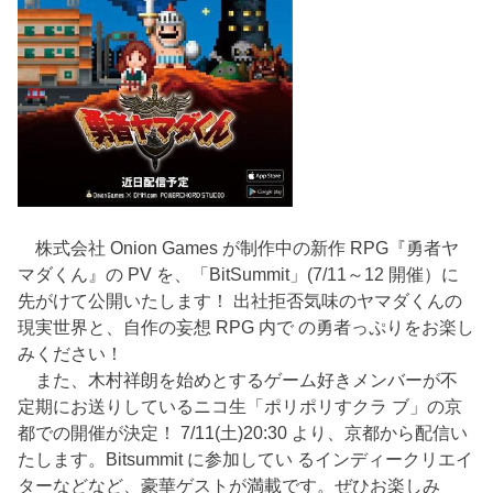
株式会社 Onion Games が制作中の新作 RPG『勇者ヤ
マダくん』の PV を、「BitSummit」(7/11～12 開催）に
先がけて公開いたします！ 出社拒否気味のヤマダくんの
現実世界と、自作の妄想 RPG 内で の勇者っぷりをお楽し
みください！
また、木村祥朗を始めとするゲーム好きメンバーが不
定期にお送りしているニコ生「ポリポリすクラ ブ」の京
都での開催が決定！ 7/11(土)20:30 より、京都から配信い
たします。Bitsummit に参加してい るインディークリエイ
ターなどなど、豪華ゲストが満載です。ぜひお楽しみ