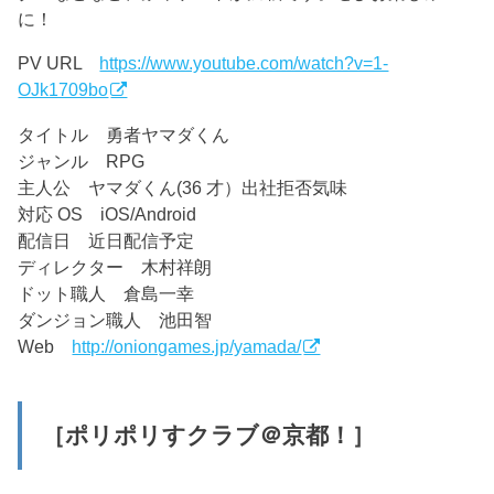
に！
PV URL
https://www.youtube.com/watch?v=1-
OJk1709bo
タイトル 勇者ヤマダくん
ジャンル RPG
主人公 ヤマダくん(36 才）出社拒否気味
対応 OS iOS/Android
配信日 近日配信予定
ディレクター 木村祥朗
ドット職人 倉島一幸
ダンジョン職人 池田智
Web
http://oniongames.jp/yamada/
［ポリポリすクラブ＠京都！］