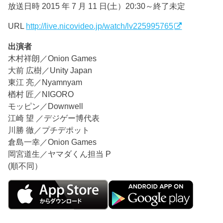
放送日時 2015 年 7 月 11 日(土）20:30～終了未定
URL
http://live.nicovideo.jp/watch/lv225995765
出演者
木村祥朗／Onion Games
大前 広樹／Unity Japan
東江 亮／Nyamnyam
楢村 匠／NIGORO
モッピン／Downwell
江崎 望 ／デジゲー博代表
川勝 徹／プチデポット
倉島一幸／Onion Games
岡宮道生／ヤマダくん担当 P
(順不同）