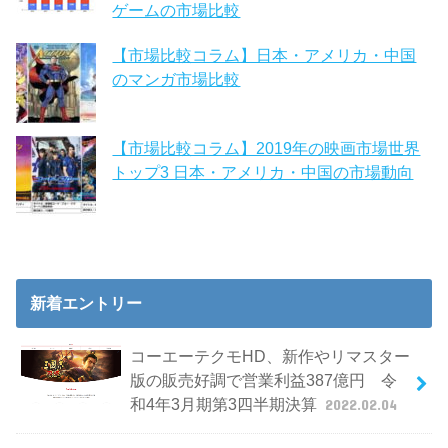
ゲームの市場比較
【市場比較コラム】日本・アメリカ・中国
のマンガ市場比較
【市場比較コラム】2019年の映画市場世界
トップ3 日本・アメリカ・中国の市場動向
新着エントリー
コーエーテクモHD、新作やリマスター
版の販売好調で営業利益387億円 令
和4年3月期第3四半期決算
2022.02.04