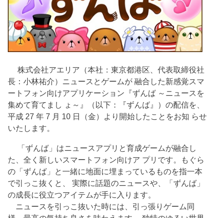
株式会社アエリア（本社：東京都港区、代表取締役社
長：小林祐介）ニュースとゲームが 融合した新感覚スマ
ートフォン向けアプリケーション『ずんば ～ニュースを
集めて育てまし ょ～』（以下：『ずんば』）の配信を、
平成 27 年 7 月 10 日（金）より開始したことをお知 らせ
いたします。
「ずんば」はニュースアプリと育成ゲームが融合し
た、全く新しいスマートフォン向けア プリです。もぐら
の「ずんば」と一緒に地面に埋まっているものを指一本
で引っこ抜くと、 実際に話題のニュースや、「ずんば」
の成長に役立つアイテムが手に入ります。
ニュースを引っこ抜いた時には、引っ張りゲーム同
様、最高の気持ち良さを味わえます。 独特のゆるい世界