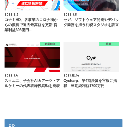
2022.2.3
2022.1.11
コナミHD、各事業のコロナ禍か
セガ、ソフトウェア開発やデバッ
らの復調で過去最高益を更新 営
グ業務を担う札幌スタジオを設立
業利益603億円…
企業動向
決算
2022.1.4
2021.12.14
スクエニ、子会社AI＆アーツ・ア
Cysharp、第4期決算を官報に掲
ルケミーの代表取締役異動を発表
載 当期純利益1700万円
PR