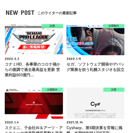
NEW POST
このライターの最新記事
決算
企業動向
2022.2.3
2022.1.11
コナミHD、各事業のコロナ禍か
セガ、ソフトウェア開発やデバッ
らの復調で過去最高益を更新 営
グ業務を担う札幌スタジオを設立
業利益603億円…
企業動向
決算
2022.1.4
2021.12.14
スクエニ、子会社AI＆アーツ・ア
Cysharp、第4期決算を官報に掲