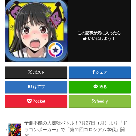
この記事が気に入ったら
いいねしよう！
ポスト
シェア
はてブ
送る
Pocket
feedly
予測不能の大逆転バトル！7月27日（月）より『ド
ラゴンポーカー』で「第41回コロシアム本戦」開