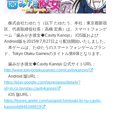
株式会社たゆたう（以下 たゆたう、本社：東京都新宿
区、代表取締役社長：高橋 宏典）は、スマートフォンゲ
ーム『歯みがき彼女◆Cavity Kanojo』 iOS版および
Android版を2015年7月27日より配信開始いたしました。
本ゲームは、たゆたうのスマートフォンゲームブラン
ド、Tokyo Otaku Gamesのタイトル第6弾となります。
歯みがき彼女◆Cavity Kanojo 公式サイトURL：
http://www.tokyootakugames.com/cavitykanojo/
Android 版URL：
https://play.google.com/store/apps/details?
id=jp.co.tayutau.cavitykanojo
iOS 版URL：
https://itunes.apple.com/us/app/chimigaki-bi-nu-cavity-
kanojo/id946348819