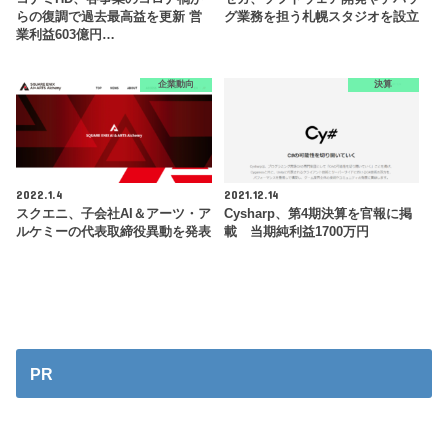
らの復調で過去最高益を更新 営
グ業務を担う札幌スタジオを設立
業利益603億円…
企業動向
決算
2022.1.4
2021.12.14
スクエニ、子会社AI＆アーツ・ア
Cysharp、第4期決算を官報に掲
ルケミーの代表取締役異動を発表
載 当期純利益1700万円
PR