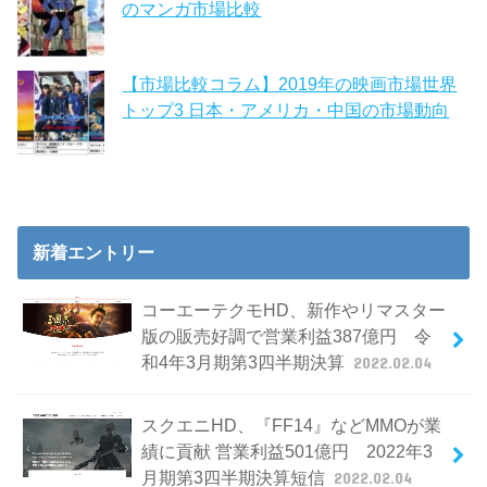
のマンガ市場比較
【市場比較コラム】2019年の映画市場世界
トップ3 日本・アメリカ・中国の市場動向
新着エントリー
コーエーテクモHD、新作やリマスター
版の販売好調で営業利益387億円 令
和4年3月期第3四半期決算
2022.02.04
スクエニHD、『FF14』などMMOが業
績に貢献 営業利益501億円 2022年3
月期第3四半期決算短信
2022.02.04