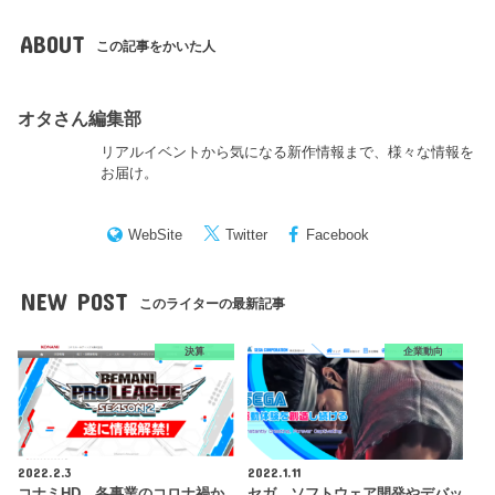
ABOUT
この記事をかいた人
オタさん編集部
リアルイベントから気になる新作情報まで、様々な情報を
お届け。
WebSite
Twitter
Facebook
NEW POST
このライターの最新記事
決算
企業動向
2022.2.3
2022.1.11
コナミHD、各事業のコロナ禍か
セガ、ソフトウェア開発やデバッ