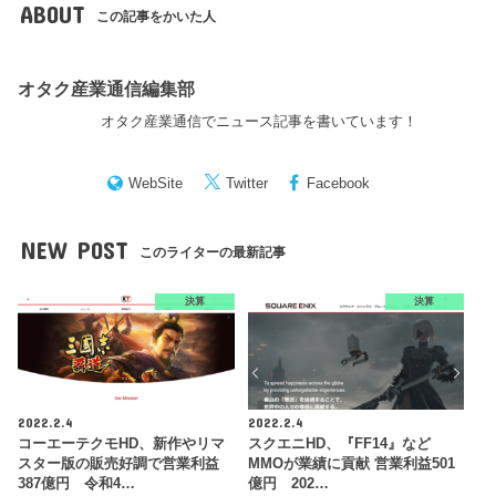
ABOUT
この記事をかいた人
オタク産業通信編集部
オタク産業通信でニュース記事を書いています！
WebSite
Twitter
Facebook
NEW POST
このライターの最新記事
決算
決算
2022.2.4
2022.2.4
コーエーテクモHD、新作やリマ
スクエニHD、『FF14』など
スター版の販売好調で営業利益
MMOが業績に貢献 営業利益501
387億円 令和4…
億円 202…