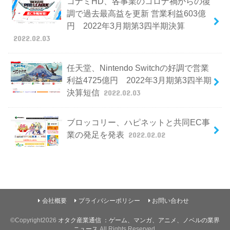
コナミHD、各事業のコロナ禍からの復
調で過去最高益を更新 営業利益603億
円 2022年3月期第3四半期決算
2022.02.03
任天堂、Nintendo Switchの好調で営業
利益4725億円 2022年3月期第3四半期
決算短信
2022.02.03
ブロッコリー、ハピネットと共同EC事
業の発足を発表
2022.02.02
会社概要
プライバシーポリシー
お問い合わせ
©Copyright2026
オタク産業通信 ：ゲーム、マンガ、アニメ、ノベルの業界
ニュース
.All Rights Reserved.