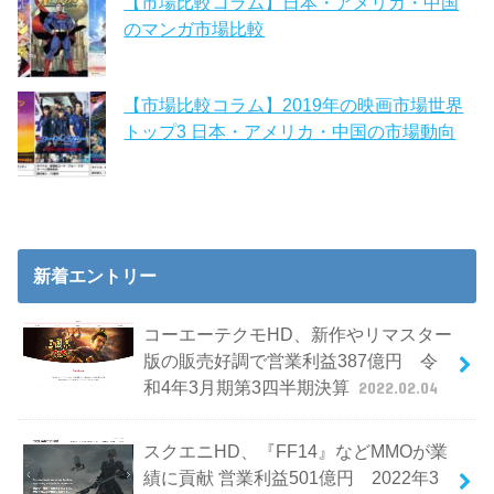
【市場比較コラム】日本・アメリカ・中国
のマンガ市場比較
【市場比較コラム】2019年の映画市場世界
トップ3 日本・アメリカ・中国の市場動向
新着エントリー
コーエーテクモHD、新作やリマスター
版の販売好調で営業利益387億円 令
和4年3月期第3四半期決算
2022.02.04
スクエニHD、『FF14』などMMOが業
績に貢献 営業利益501億円 2022年3