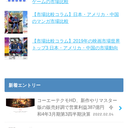
ゲームの市場比較
【市場比較コラム】日本・アメリカ・中国
のマンガ市場比較
【市場比較コラム】2019年の映画市場世界
トップ3 日本・アメリカ・中国の市場動向
新着エントリー
コーエーテクモHD、新作やリマスター
版の販売好調で営業利益387億円 令
和4年3月期第3四半期決算
2022.02.04