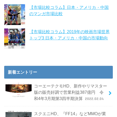
【市場比較コラム】日本・アメリカ・中国
のマンガ市場比較
【市場比較コラム】2019年の映画市場世界
トップ3 日本・アメリカ・中国の市場動向
新着エントリー
コーエーテクモHD、新作やリマスター
版の販売好調で営業利益387億円 令
和4年3月期第3四半期決算
2022.02.04
スクエニHD、『FF14』などMMOが業