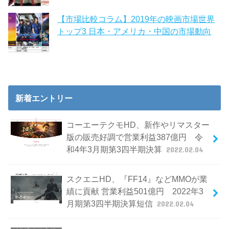
【市場比較コラム】2019年の映画市場世界
トップ3 日本・アメリカ・中国の市場動向
新着エントリー
コーエーテクモHD、新作やリマスター
版の販売好調で営業利益387億円 令
和4年3月期第3四半期決算
2022.02.04
スクエニHD、『FF14』などMMOが業
績に貢献 営業利益501億円 2022年3
月期第3四半期決算短信
2022.02.04