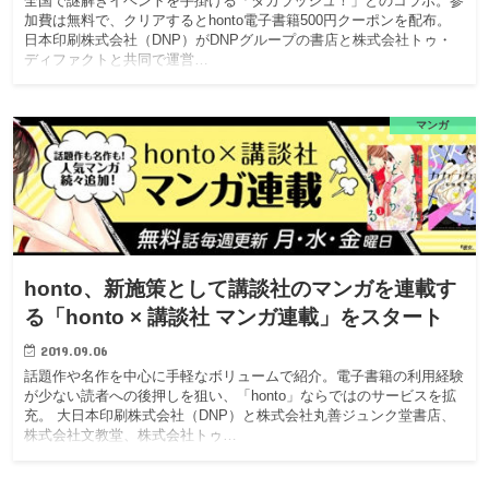
全国で謎解きイベントを手掛ける「タカラッシュ！」とのコラボ。参
加費は無料で、クリアするとhonto電子書籍500円クーポンを配布。
日本印刷株式会社（DNP）がDNPグループの書店と株式会社トゥ・
ディファクトと共同で運営…
マンガ
honto、新施策として講談社のマンガを連載す
る「honto × 講談社 マンガ連載」をスタート
2019.09.06
話題作や名作を中心に手軽なボリュームで紹介。電子書籍の利用経験
が少ない読者への後押しを狙い、「honto」ならではのサービスを拡
充。 大日本印刷株式会社（DNP）と株式会社丸善ジュンク堂書店、
株式会社文教堂、株式会社トゥ…