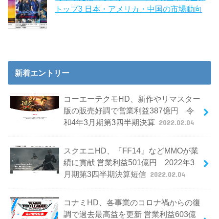
トップ3 日本・アメリカ・中国の市場動向
新着エントリー
コーエーテクモHD、新作やリマスター
版の販売好調で営業利益387億円 令
和4年3月期第3四半期決算
2022.02.04
スクエニHD、『FF14』などMMOが業
績に貢献 営業利益501億円 2022年3
月期第3四半期決算短信
2022.02.04
コナミHD、各事業のコロナ禍からの復
調で過去最高益を更新 営業利益603億