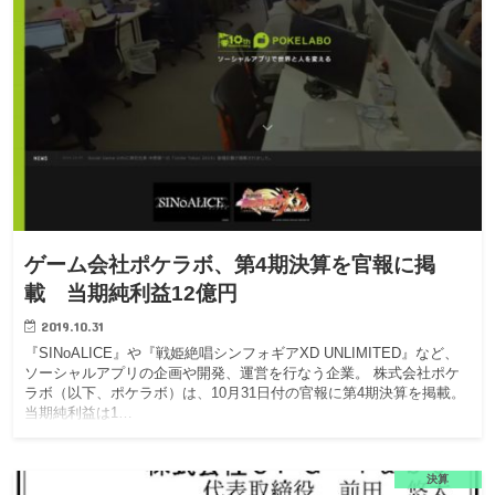
ゲーム会社ポケラボ、第4期決算を官報に掲
載 当期純利益12億円
2019.10.31
『SINoALICE』や『戦姫絶唱シンフォギアXD UNLIMITED』など、
ソーシャルアプリの企画や開発、運営を行なう企業。 株式会社ポケ
ラボ（以下、ポケラボ）は、10月31日付の官報に第4期決算を掲載。
当期純利益は1…
決算