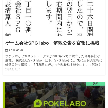
ゲーム会社SPG labo、解散公告を官報に掲載
2021.03.02
ポケラボとセガネットワークスが2012年12月に設立した合弁会社が
解散。 株式会社SPG labo（以下、SPG labo）は、3月1日付の官報に
解散公告を掲載し、2月26日に行なった臨時株主総会において解散を
決議したこ…
決算