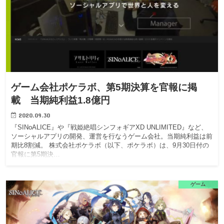
ゲーム会社ポケラボ、第5期決算を官報に掲
載 当期純利益1.8億円
2020.09.30
『SINoALICE』や『戦姫絶唱シンフォギアXD UNLIMITED』など、
ソーシャルアプリの開発、運営を行なうゲーム会社。当期純利益は前
期比8割減。 株式会社ポケラボ（以下、ポケラボ）は、9月30日付の
官報に第5期決…
ゲーム