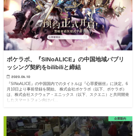
ポケラボ、『SINoALICE』の中国地域パブリ
ッシング契約をbilibiliと締結
2020.06.10
『SINoALICE』の中国国内でのタイトルは『心罪爱丽丝』に決定。6
月10日より事前登録を開始。 株式会社ポケラボ（以下、ポケラボ）
は、株式会社スクウェア・エニックス（以下、スクエニ）と共同開発
したスマートフォン向けバ…
企業動向