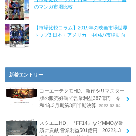
のマンガ市場比較
【市場比較コラム】2019年の映画市場世界
トップ3 日本・アメリカ・中国の市場動向
新着エントリー
コーエーテクモHD、新作やリマスター
版の販売好調で営業利益387億円 令
和4年3月期第3四半期決算
2022.02.04
スクエニHD、『FF14』などMMOが業
績に貢献 営業利益501億円 2022年3