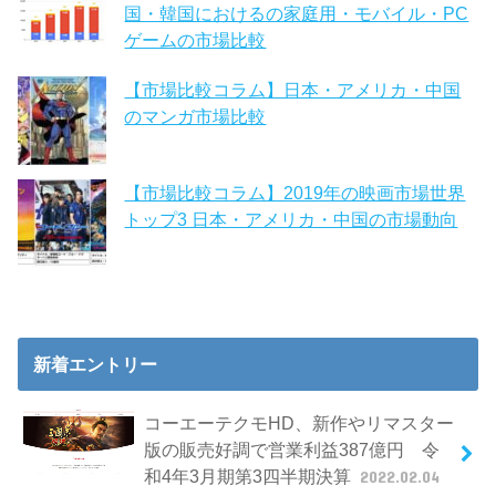
国・韓国におけるの家庭用・モバイル・PC
ゲームの市場比較
【市場比較コラム】日本・アメリカ・中国
のマンガ市場比較
【市場比較コラム】2019年の映画市場世界
トップ3 日本・アメリカ・中国の市場動向
新着エントリー
コーエーテクモHD、新作やリマスター
版の販売好調で営業利益387億円 令
和4年3月期第3四半期決算
2022.02.04