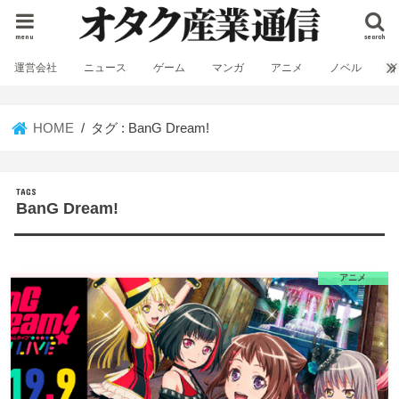
menu
search
運営会社
ニュース
ゲーム
マンガ
アニメ
ノベル
HOME
タグ : BanG Dream!
BanG Dream!
アニメ