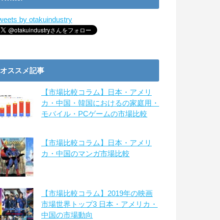
weets by otakuindustry
オススメ記事
【市場比較コラム】日本・アメリ
カ・中国・韓国におけるの家庭用・
モバイル・PCゲームの市場比較
【市場比較コラム】日本・アメリ
カ・中国のマンガ市場比較
【市場比較コラム】2019年の映画
市場世界トップ3 日本・アメリカ・
中国の市場動向