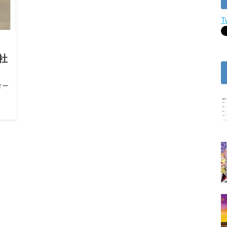
T
退社
ター