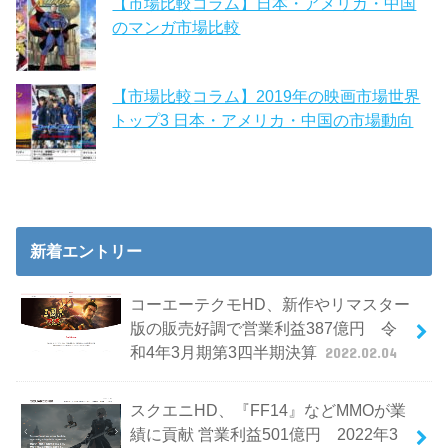
【市場比較コラム】日本・アメリカ・中国
のマンガ市場比較
【市場比較コラム】2019年の映画市場世界
トップ3 日本・アメリカ・中国の市場動向
新着エントリー
コーエーテクモHD、新作やリマスター
版の販売好調で営業利益387億円 令
和4年3月期第3四半期決算
2022.02.04
スクエニHD、『FF14』などMMOが業
績に貢献 営業利益501億円 2022年3