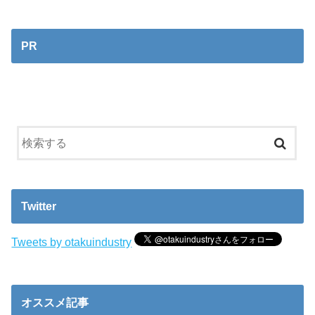
PR
Twitter
Tweets by otakuindustry
オススメ記事