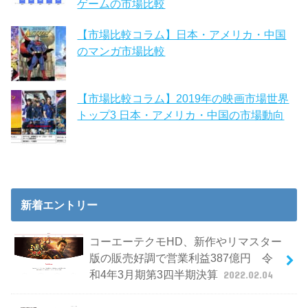
ゲームの市場比較
【市場比較コラム】日本・アメリカ・中国
のマンガ市場比較
【市場比較コラム】2019年の映画市場世界
トップ3 日本・アメリカ・中国の市場動向
新着エントリー
コーエーテクモHD、新作やリマスター
版の販売好調で営業利益387億円 令
和4年3月期第3四半期決算
2022.02.04