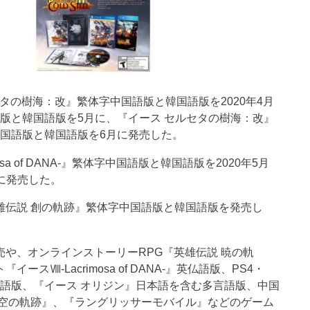
タの樹海：改』繁体字中国語版と韓国語版を2020年4月
版と韓国語版を5月に、『イース セルセタの樹海：改』
中国語版と韓国語版を6月に発売した。
imosa of DANA-』繁体字中国語版と韓国語版を2020年5月
に発売した。
英雄伝説 創の軌跡』繁体字中国語版と韓国語版を発売し
売や、オンラインストーリーRPG『英雄伝説 暁の軌
ト『イースⅧ-Lacrimosa of DANA-』英仏語版、PS4・
英語版、『イース オリジン』日本語を含む多言語版、中国
空の軌跡』、『ラングリッサーモバイル』などのゲーム