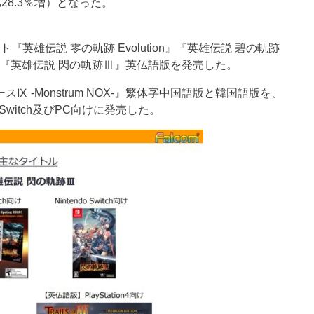
28.3％増）となった。
ムソフト『英雄伝説 零の軌跡 Evolution』『英雄伝説 碧の軌跡
版と、『英雄伝説 閃の軌跡Ⅲ』英仏語版を発売した。
スⅨ -Monstrum NOX-』繁体字中国語版と韓国語版を、
 Switch及びPC向けに発売した。