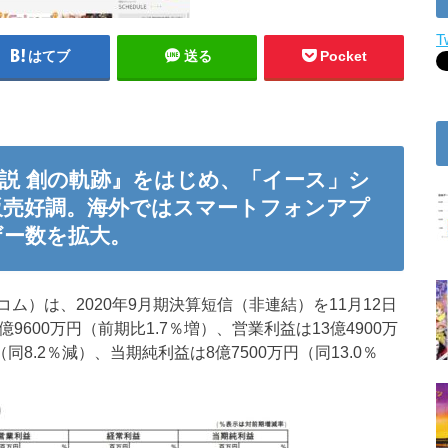
T
はてブ
送る
Pocket
説 創の軌跡』をはじめ、「イース」シ
販売好調。海外ではスマートフォンアプ
ザー数を拡大。
）は、2020年9月期決算短信（非連結）を11月12日
600万円（前期比1.7％増）、営業利益は13億4900万
（同8.2％減）、当期純利益は8億7500万円（同13.0％