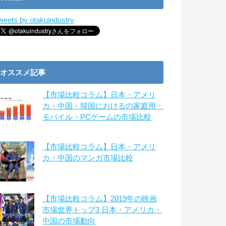
weets by otakuindustry
オススメ記事
【市場比較コラム】日本・アメリ
カ・中国・韓国におけるの家庭用・
モバイル・PCゲームの市場比較
【市場比較コラム】日本・アメリ
カ・中国のマンガ市場比較
【市場比較コラム】2019年の映画
市場世界トップ3 日本・アメリカ・
中国の市場動向