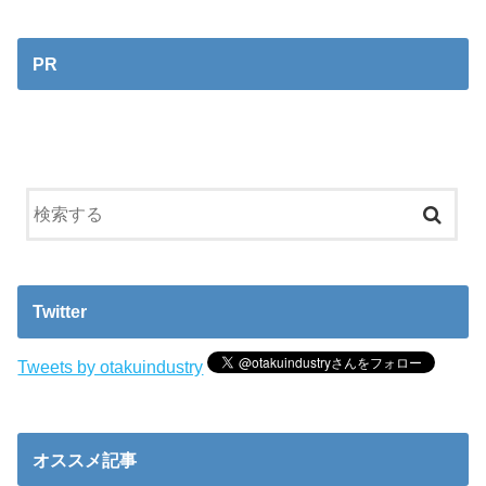
PR
Twitter
Tweets by otakuindustry
オススメ記事