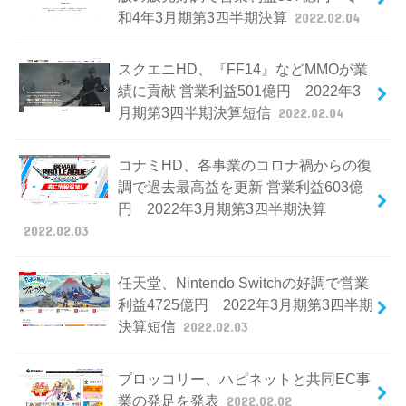
和4年3月期第3四半期決算
2022.02.04
スクエニHD、『FF14』などMMOが業
績に貢献 営業利益501億円 2022年3
月期第3四半期決算短信
2022.02.04
コナミHD、各事業のコロナ禍からの復
調で過去最高益を更新 営業利益603億
円 2022年3月期第3四半期決算
2022.02.03
任天堂、Nintendo Switchの好調で営業
利益4725億円 2022年3月期第3四半期
決算短信
2022.02.03
ブロッコリー、ハピネットと共同EC事
業の発足を発表
2022.02.02