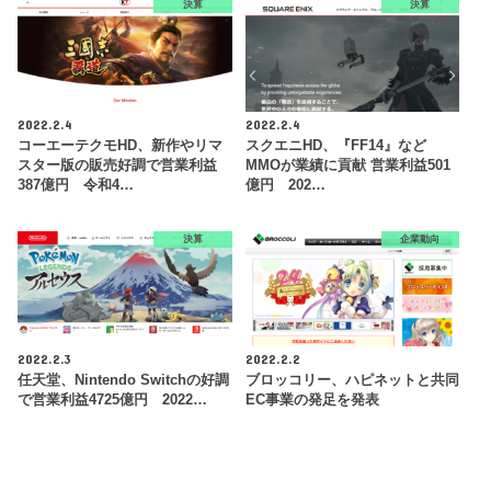
決算
決算
2022.2.4
2022.2.4
コーエーテクモHD、新作やリマ
スクエニHD、『FF14』など
スター版の販売好調で営業利益
MMOが業績に貢献 営業利益501
387億円 令和4…
億円 202…
決算
企業動向
2022.2.3
2022.2.2
任天堂、Nintendo Switchの好調
ブロッコリー、ハピネットと共同
で営業利益4725億円 2022…
EC事業の発足を発表