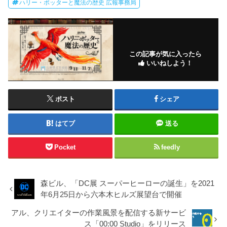
ハリー・ポッターと魔法の歴史 広報事務局
この記事が気に入ったら
いいねしよう！
ポスト
シェア
はてブ
送る
Pocket
feedly
森ビル、「DC展 スーパーヒーローの誕生」を2021
年6月25日から六本木ヒルズ展望台で開催
アル、クリエイターの作業風景を配信する新サービ
ス「00:00 Studio」をリリース