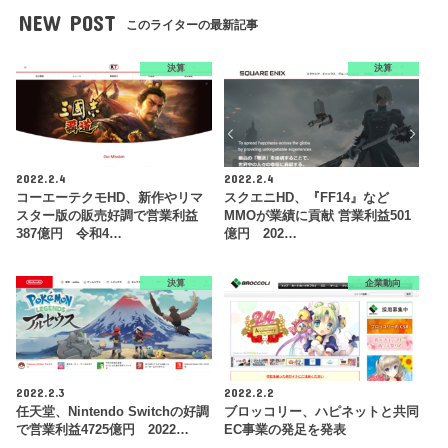
NEW POST
このライターの最新記事
決算
決算
2022.2.4
2022.2.4
コーエーテクモHD、新作やリマ
スクエニHD、『FF14』など
スター版の販売好調で営業利益
MMOが業績に貢献 営業利益501
387億円 令和4…
億円 202…
決算
企業動向
2022.2.3
2022.2.2
任天堂、Nintendo Switchの好調
ブロッコリー、ハピネットと共同
で営業利益4725億円 2022…
EC事業の発足を発表