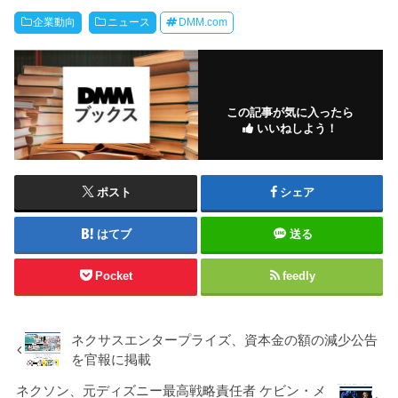
企業動向
ニュース
DMM.com
この記事が気に入ったら
いいねしよう！
ポスト
シェア
はてブ
送る
Pocket
feedly
ネクサスエンタープライズ、資本金の額の減少公告
を官報に掲載
ネクソン、元ディズニー最高戦略責任者 ケビン・メ