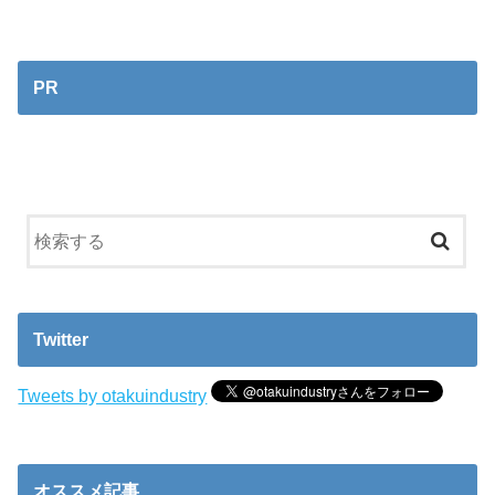
PR
Twitter
Tweets by otakuindustry
オススメ記事