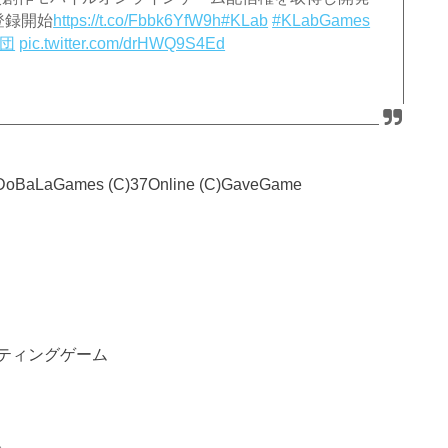
登録開始
https://t.co/Fbbk6YfW9h
#KLab
#KLabGames
団
pic.twitter.com/drHWQ9S4Ed
C)DoBaLaGames (C)37Online (C)GaveGame
ティングゲーム
。