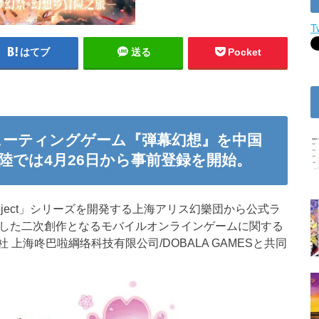
T
はてブ
送る
Pocket
ューティングゲーム『弾幕幻想』を中国
陸では4月26日から事前登録を開始。
roject」シリーズを開発する上海アリス幻樂団から公式ラ
原作とした二次創作となるモバイルオンラインゲームに関する
上海咚巴啦綱络科技有限公司/DOBALA GAMESと共同