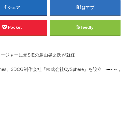
シェア
はてブ
Pocket
feedly
visionマネージャーに元SIEの鳥山晃之氏が就任
ames、3DCG制作会社「株式会社CySphere」を設立