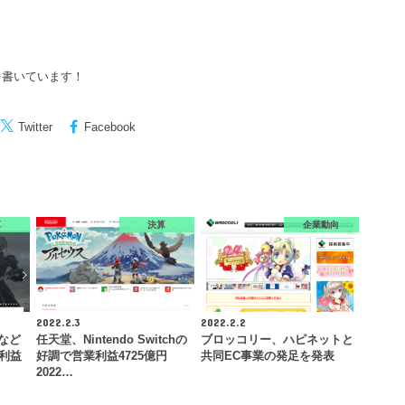
を書いています！
Twitter
Facebook
算
決算
企業動向
2022.2.3
2022.2.2
』など
任天堂、Nintendo Switchの
ブロッコリー、ハピネットと
業利益
好調で営業利益4725億円
共同EC事業の発足を発表
2022…