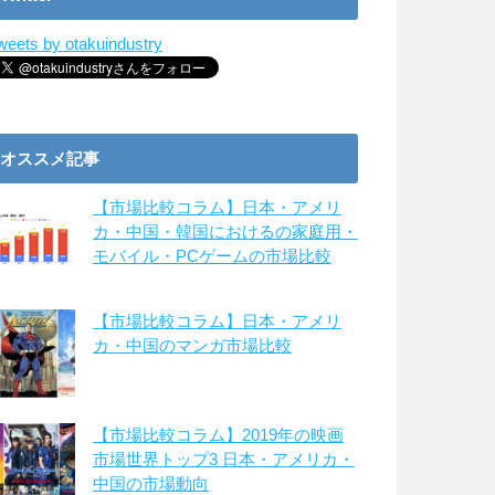
weets by otakuindustry
オススメ記事
【市場比較コラム】日本・アメリ
カ・中国・韓国におけるの家庭用・
モバイル・PCゲームの市場比較
【市場比較コラム】日本・アメリ
カ・中国のマンガ市場比較
【市場比較コラム】2019年の映画
市場世界トップ3 日本・アメリカ・
中国の市場動向