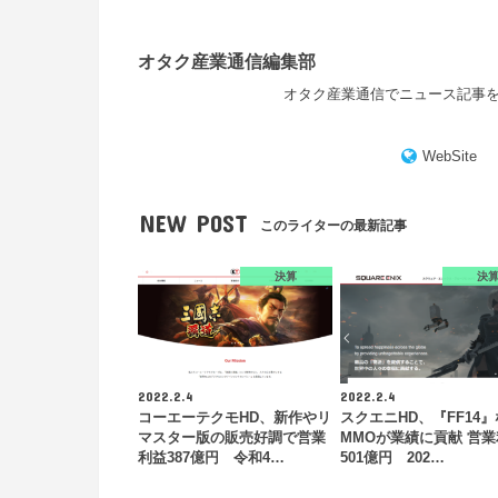
オタク産業通信編集部
オタク産業通信でニュース記事
WebSite
NEW POST
このライターの最新記事
決算
決
2022.2.4
2022.2.4
コーエーテクモHD、新作やリ
スクエニHD、『FF14
マスター版の販売好調で営業
MMOが業績に貢献 営
利益387億円 令和4…
501億円 202…