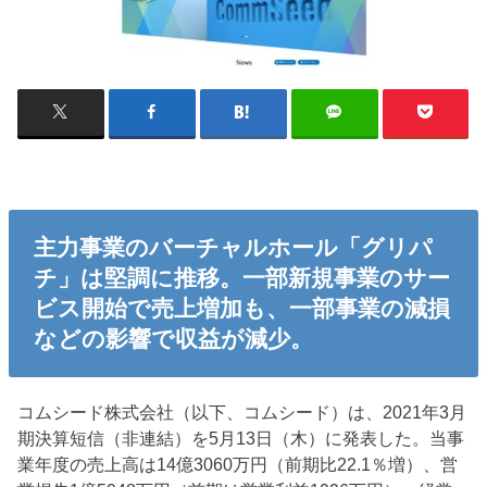
主力事業のバーチャルホール「グリパ
チ」は堅調に推移。一部新規事業のサー
ビス開始で売上増加も、一部事業の減損
などの影響で収益が減少。
コムシード株式会社（以下、コムシード）は、2021年3月
期決算短信（非連結）を5月13日（木）に発表した。当事
業年度の売上高は14億3060万円（前期比22.1％増）、営