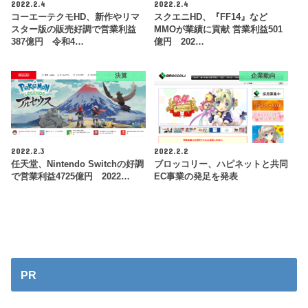
2022.2.4
2022.2.4
コーエーテクモHD、新作やリマ
スクエニHD、『FF14』など
スター版の販売好調で営業利益
MMOが業績に貢献 営業利益501
387億円 令和4…
億円 202…
決算
企業動向
2022.2.3
2022.2.2
任天堂、Nintendo Switchの好調
ブロッコリー、ハピネットと共同
で営業利益4725億円 2022…
EC事業の発足を発表
PR