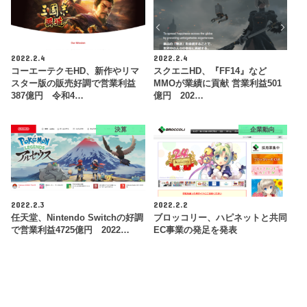
2022.2.4
2022.2.4
コーエーテクモHD、新作やリマ
スクエニHD、『FF14』など
スター版の販売好調で営業利益
MMOが業績に貢献 営業利益501
387億円 令和4…
億円 202…
決算
企業動向
2022.2.3
2022.2.2
任天堂、Nintendo Switchの好調
ブロッコリー、ハピネットと共同
で営業利益4725億円 2022…
EC事業の発足を発表