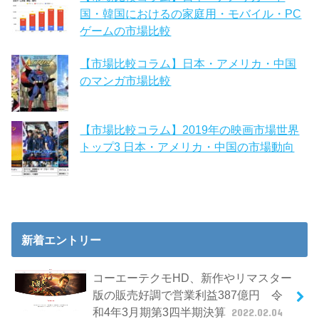
国・韓国におけるの家庭用・モバイル・PC
ゲームの市場比較
【市場比較コラム】日本・アメリカ・中国
のマンガ市場比較
【市場比較コラム】2019年の映画市場世界
トップ3 日本・アメリカ・中国の市場動向
新着エントリー
コーエーテクモHD、新作やリマスター
版の販売好調で営業利益387億円 令
和4年3月期第3四半期決算
2022.02.04