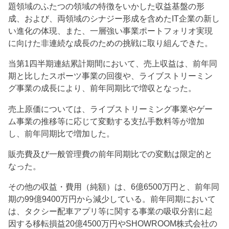
題領域のふたつの領域の特徴をいかした収益基盤の形
成、および、両領域のシナジー形成を含めたIT企業の新し
い進化の体現、また、一層強い事業ポートフォリオ実現
に向けた非連続な成長のための挑戦に取り組んできた。
当第1四半期連結累計期間において、売上収益は、前年同
期と比したスポーツ事業の回復や、ライブストリーミン
グ事業の成長により、前年同期比で増収となった。
売上原価については、ライブストリーミング事業やゲー
ム事業の推移等に応じて変動する支払手数料等が増加
し、前年同期比で増加した。
販売費及び一般管理費の前年同期比での変動は限定的と
なった。
その他の収益・費用（純額）は、6億6500万円と、前年同
期の99億9400万円から減少している。前年同期において
は、タクシー配車アプリ等に関する事業の吸収分割に起
因する移転損益20億4500万円やSHOWROOM株式会社の