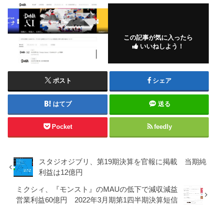
この記事が気に入ったら
いいねしよう！
ポスト
シェア
はてブ
送る
Pocket
feedly
スタジオジブリ、第19期決算を官報に掲載 当期純
利益は12億円
ミクシィ、『モンスト』のMAUの低下で減収減益
営業利益60億円 2022年3月期第1四半期決算短信