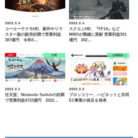
2022.2.4
2022.2.4
コーエーテクモHD、新作やリマ
スクエニHD、『FF14』など
スター版の販売好調で営業利益
MMOが業績に貢献 営業利益501
387億円 令和4…
億円 202…
決算
企業動向
2022.2.3
2022.2.2
任天堂、Nintendo Switchの好調
ブロッコリー、ハピネットと共同
で営業利益4725億円 2022…
EC事業の発足を発表