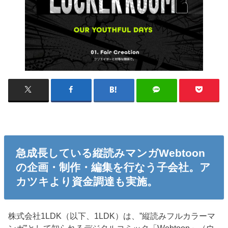
急成長している縦読みマンガWebtoon
の企画・制作・編集を行なう子会社。ア
カツキより資金調達も実施。
株式会社1LDK（以下、1LDK）は、”縦読みフルカラーマ