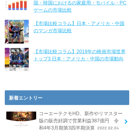
国・韓国におけるの家庭用・モバイル・PC
ゲームの市場比較
【市場比較コラム】日本・アメリカ・中国
のマンガ市場比較
【市場比較コラム】2019年の映画市場世界
トップ3 日本・アメリカ・中国の市場動向
新着エントリー
コーエーテクモHD、新作やリマスター
版の販売好調で営業利益387億円 令
和4年3月期第3四半期決算
2022.02.04