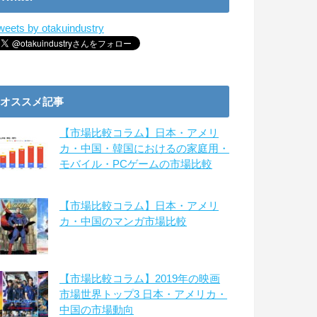
weets by otakuindustry
オススメ記事
【市場比較コラム】日本・アメリ
カ・中国・韓国におけるの家庭用・
モバイル・PCゲームの市場比較
【市場比較コラム】日本・アメリ
カ・中国のマンガ市場比較
【市場比較コラム】2019年の映画
市場世界トップ3 日本・アメリカ・
中国の市場動向