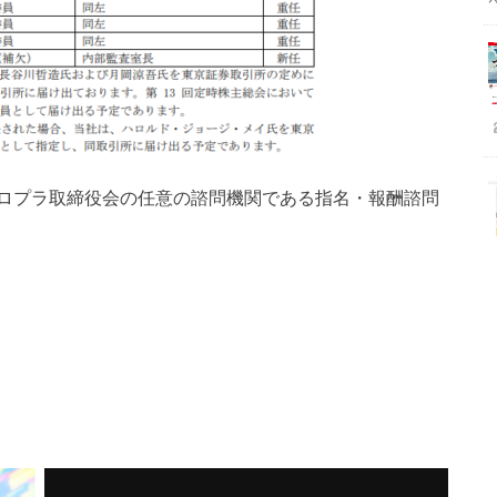
ロプラ取締役会の任意の諮問機関である指名・報酬諮問