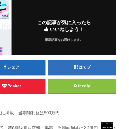
この記事が気に入ったら
いいねしよう！
最新記事をお届けします。
シェア
はてブ
Pocket
feedly
に掲載 当期純利益は900万円
FS、第8期決算を官報に掲載 当期純利益は2.2億円