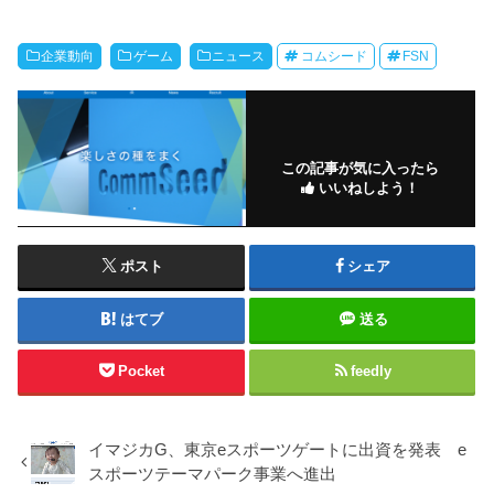
企業動向
ゲーム
ニュース
コムシード
FSN
この記事が気に入ったら
いいねしよう！
ポスト
シェア
はてブ
送る
Pocket
feedly
イマジカG、東京eスポーツゲートに出資を発表 e
スポーツテーマパーク事業へ進出