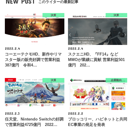
NEW POST
このライターの最新記事
決算
決算
2022.2.4
2022.2.4
コーエーテクモHD、新作やリマ
スクエニHD、『FF14』など
スター版の販売好調で営業利益
MMOが業績に貢献 営業利益501
387億円 令和4…
億円 202…
決算
企業動向
2022.2.3
2022.2.2
任天堂、Nintendo Switchの好調
ブロッコリー、ハピネットと共同
で営業利益4725億円 2022…
EC事業の発足を発表