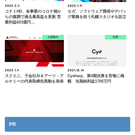
2022.2.3
2022.1.11
コナミHD、各事業のコロナ禍か
セガ、ソフトウェア開発やデバッ
らの復調で過去最高益を更新 営
グ業務を担う札幌スタジオを設立
業利益603億円…
企業動向
決算
2022.1.4
2021.12.14
スクエニ、子会社AI＆アーツ・ア
Cysharp、第4期決算を官報に掲
ルケミーの代表取締役異動を発表
載 当期純利益1700万円
PR