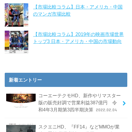
【市場比較コラム】日本・アメリカ・中国
のマンガ市場比較
【市場比較コラム】2019年の映画市場世界
トップ3 日本・アメリカ・中国の市場動向
新着エントリー
コーエーテクモHD、新作やリマスター
版の販売好調で営業利益387億円 令
和4年3月期第3四半期決算
2022.02.04
スクエニHD、『FF14』などMMOが業