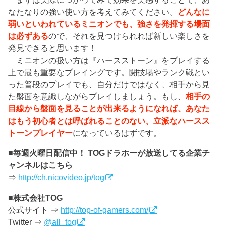
なたなりの強い使い方を考えてみてください。
どんなに
弱いといわれているミニオンでも、強さを発揮する場面
は必ずある
ので、それを見つけられれば新しい楽しさを
発見できると思います！
ミニオンの扱い方は『ハースストーン』をプレイする
上で最も重要なプレイングです。闘技場やランク戦とい
った普段のプレイでも、自分だけではなく、相手から見
た盤面を意識しながらプレイしましょう。もし、
相手の
目線から盤面を見ることが出来るようになれば、あなた
はもう初心者とは呼ばれることのない、立派なハースス
トーンプレイヤー
になっているはずです。
■毎週火曜日配信中！ TOGドラホーが放送してる企業チ
ャンネルはこちら
⇒
http://ch.nicovideo.jp/tog
■株式会社TOG
公式サイト ⇒
http://top-of-gamers.com/
Twitter ⇒
@all_tog