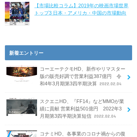
【市場比較コラム】2019年の映画市場世界
トップ3 日本・アメリカ・中国の市場動向
新着エントリー
コーエーテクモHD、新作やリマスター
版の販売好調で営業利益387億円 令
和4年3月期第3四半期決算
2022.02.04
スクエニHD、『FF14』などMMOが業
績に貢献 営業利益501億円 2022年3
月期第3四半期決算短信
2022.02.04
コナミHD、各事業のコロナ禍からの復