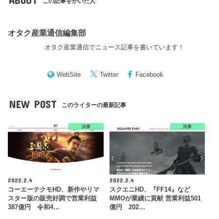
この記事をかいた人
オタク産業通信編集部
オタク産業通信でニュース記事を書いています！
WebSite
Twitter
Facebook
NEW POST
このライターの最新記事
決算
決算
2022.2.4
2022.2.4
コーエーテクモHD、新作やリマ
スクエニHD、『FF14』など
スター版の販売好調で営業利益
MMOが業績に貢献 営業利益501
387億円 令和4…
億円 202…