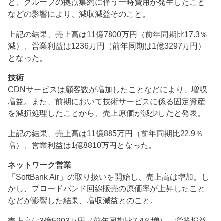
と、グループの拠点集約に伴う一時費用が発生したこと
などの影響により、減収減益そのこと。
上記の結果、売上高は11億7800万円（前年同期比17.3％
減）、営業利益は1236万円（前年同期は1億3297万円）
となった。
技術
CDNサービスは顧客数が増加したことなどにより、増収
増益。また、前期において技術サービスに係る固定資産
を減損処理したことから、売上原価が減少したと発表。
上記の結果、売上高は11億885万円（前年同期比22.9％
増）、営業利益は1億8810万円となった。
ネットワーク営業
「SoftBank Air」の取り扱いを開始し、売上高は増加。し
かし、ブロードバンド回線販売の原価率が上昇したこと
などが影響した結果、増収減益とのこと。
売上高は3億5993万円（前年同期比7.4％増）、営業損益