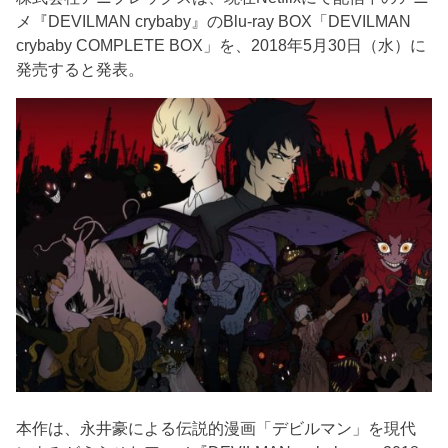
メ『DEVILMAN crybaby』のBlu-ray BOX「DEVILMAN
crybaby COMPLETE BOX」を、2018年5月30日（水）に
発売すると発表。
本作は、永井豪による伝説的漫画「デビルマン」を現代