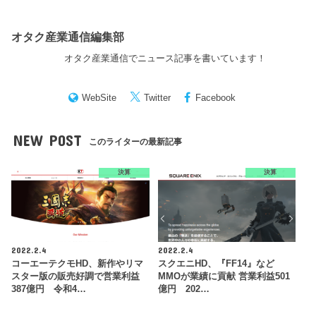
オタク産業通信編集部
オタク産業通信でニュース記事を書いています！
WebSite
Twitter
Facebook
NEW POST
このライターの最新記事
決算
決算
2022.2.4
2022.2.4
コーエーテクモHD、新作やリマ
スクエニHD、『FF14』など
スター版の販売好調で営業利益
MMOが業績に貢献 営業利益501
387億円 令和4…
億円 202…