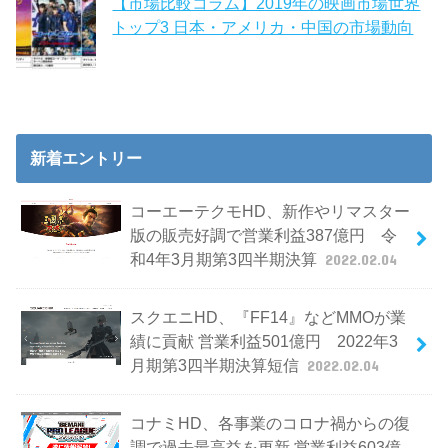
【市場比較コラム】2019年の映画市場世界
トップ3 日本・アメリカ・中国の市場動向
新着エントリー
コーエーテクモHD、新作やリマスター
版の販売好調で営業利益387億円 令
和4年3月期第3四半期決算
2022.02.04
スクエニHD、『FF14』などMMOが業
績に貢献 営業利益501億円 2022年3
月期第3四半期決算短信
2022.02.04
コナミHD、各事業のコロナ禍からの復
調で過去最高益を更新 営業利益603億