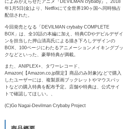
によみがえらせたアニメ『DEVILMAN crybaby』。2018
年1月5日(金)より、Netflixにて全世界190ヶ国へ同時独占
配信された。
今回発売となる「DEVILMAN crybaby COMPLETE
BOX」は、全10話の本編に加え、特典CDやデビルデザイ
ンを担当した押山清高氏による描き下ろしデザインの
BOX、100ページにわたるアニメーションメイキングブッ
クなどといった、豪華特典が満載。
また、ANIPLEX+、タワーレコード、
Amazon(【Amazon.co.jp限定】商品のみ対象)などで購入
したユーザーには、複製原画ブックレットやマウスパッ
トなどの購入特典を配布予定。店舗や特典は、公式サイ
トで確認してほしい。、
(C)Go Nagai-Devilman Crybaby Project
商品概要