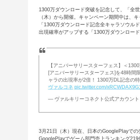
1300万ダウンロード突破を記念して、「全世
（木）から開催。キャンペーン期間中は、キ
「1300万ダウンロード記念全キャラソウル
出現確率がアップする「1300万ダウンロー
【アニバーサリースターフェス】＜1300
[アニバーサリースターフェス]を48時間
ャラの出現率が2倍！ 1300万DL記念の特
ヴァルコネ
pic.twitter.com/xRCWDAX9G
— ヴァルキリーコネクト公式アカウント (@Vc
3月21日（木）現在、日本のGooglePlayで
GooglePlayでゲーム部門売上ランキング219位