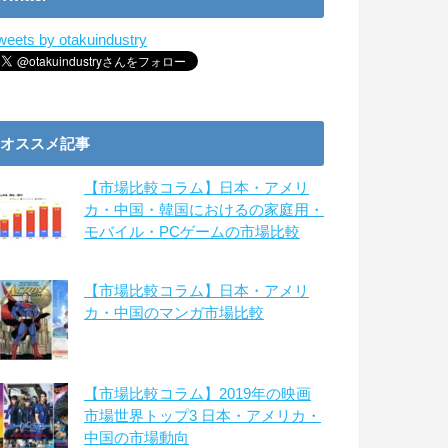
weets by otakuindustry
オススメ記事
【市場比較コラム】日本・アメリ
カ・中国・韓国におけるの家庭用・
モバイル・PCゲームの市場比較
【市場比較コラム】日本・アメリ
カ・中国のマンガ市場比較
【市場比較コラム】2019年の映画
市場世界トップ3 日本・アメリカ・
中国の市場動向