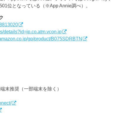
501位となっている（※App Annie調べ）。
ク
078813020
s/details?id=jp.co.atm.vcon.jp
.amazon.co.jp/gp/product/B075SDRBTN
2以上の端末推奨（一部端末を除く）
nnect/