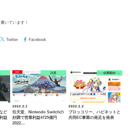
を書いています！
Twitter
Facebook
算
決算
企業動向
2022.2.3
2022.2.2
』など
任天堂、Nintendo Switchの
ブロッコリー、ハピネットと
業利益
好調で営業利益4725億円
共同EC事業の発足を発表
2022…