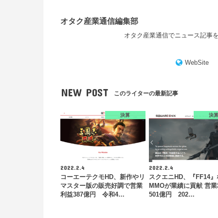
オタク産業通信編集部
オタク産業通信でニュース記事
WebSite
NEW POST
このライターの最新記事
決算
決
2022.2.4
2022.2.4
コーエーテクモHD、新作やリ
スクエニHD、『FF14
マスター版の販売好調で営業
MMOが業績に貢献 営
利益387億円 令和4…
501億円 202…