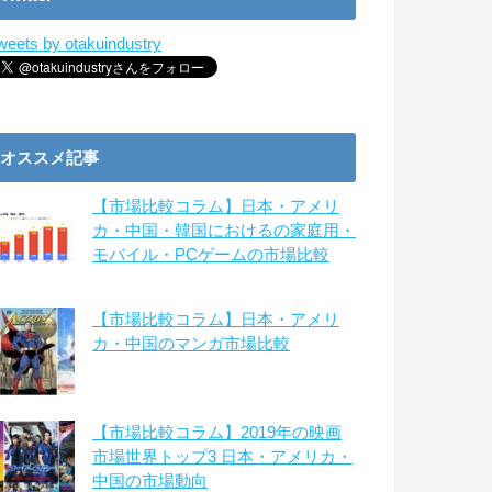
weets by otakuindustry
オススメ記事
【市場比較コラム】日本・アメリ
カ・中国・韓国におけるの家庭用・
モバイル・PCゲームの市場比較
【市場比較コラム】日本・アメリ
カ・中国のマンガ市場比較
【市場比較コラム】2019年の映画
市場世界トップ3 日本・アメリカ・
中国の市場動向