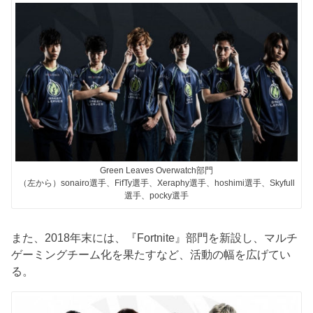
Green Leaves Overwatch部門
（左から）sonairo選手、FifTy選手、Xeraphy選手、hoshimi選手、Skyfull
選手、pocky選手
また、2018年末には、『Fortnite』部門を新設し、マルチ
ゲーミングチーム化を果たすなど、活動の幅を広げてい
る。