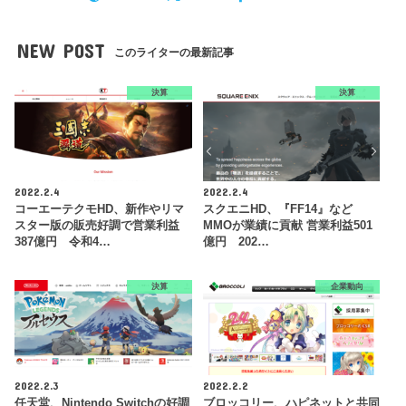
NEW POST
このライターの最新記事
決算
決算
2022.2.4
2022.2.4
コーエーテクモHD、新作やリマ
スクエニHD、『FF14』など
スター版の販売好調で営業利益
MMOが業績に貢献 営業利益501
387億円 令和4…
億円 202…
決算
企業動向
2022.2.3
2022.2.2
任天堂、Nintendo Switchの好調
ブロッコリー、ハピネットと共同