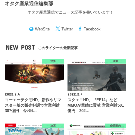
オタク産業通信編集部
オタク産業通信でニュース記事を書いています！
WebSite
Twitter
Facebook
NEW POST
このライターの最新記事
決算
決算
2022.2.4
2022.2.4
コーエーテクモHD、新作やリマ
スクエニHD、『FF14』など
スター版の販売好調で営業利益
MMOが業績に貢献 営業利益501
387億円 令和4…
億円 202…
決算
企業動向