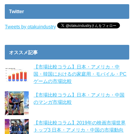
Twitter
Tweets by otakuindustry
オススメ記事
【市場比較コラム】日本・アメリカ・中
国・韓国におけるの家庭用・モバイル・PC
ゲームの市場比較
【市場比較コラム】日本・アメリカ・中国
のマンガ市場比較
【市場比較コラム】2019年の映画市場世界
トップ3 日本・アメリカ・中国の市場動向