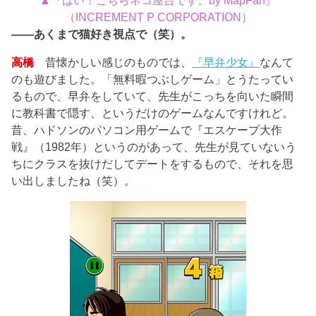
▲『はい！こちらネコ屋台です。by MapFan』
（INCREMENT P CORPORATION）
――あくまで猫好き視点で（笑）。
高橋
昔懐かしい感じのものでは、
『早弁少女』
なんて
のも遊びました。「無料暇つぶしゲーム」とうたってい
るもので、早弁をしていて、先生がこっちを向いた瞬間
に教科書で隠す、というだけのゲームなんですけれど。
昔、ハドソンのパソコン用ゲームで『エスケープ大作
戦』（1982年）というのがあって、先生が見ていないう
ちにクラスを抜けだしてデートをするもので、それを思
い出しましたね（笑）。