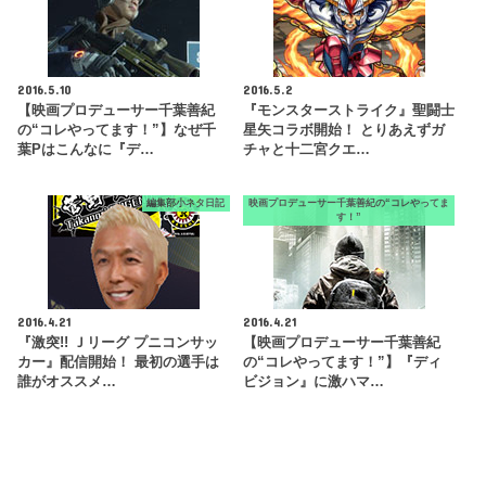
2016.5.10
2016.5.2
【映画プロデューサー千葉善紀
『モンスターストライク』聖闘士
の“コレやってます！”】なぜ千
星矢コラボ開始！ とりあえずガ
葉Pはこんなに『デ…
チャと十二宮クエ…
編集部小ネタ日記
映画プロデューサー千葉善紀の“コレやってま
す！”
2016.4.21
2016.4.21
『激突!! Ｊリーグ プニコンサッ
【映画プロデューサー千葉善紀
カー』配信開始！ 最初の選手は
の“コレやってます！”】『ディ
誰がオススメ…
ビジョン』に激ハマ…