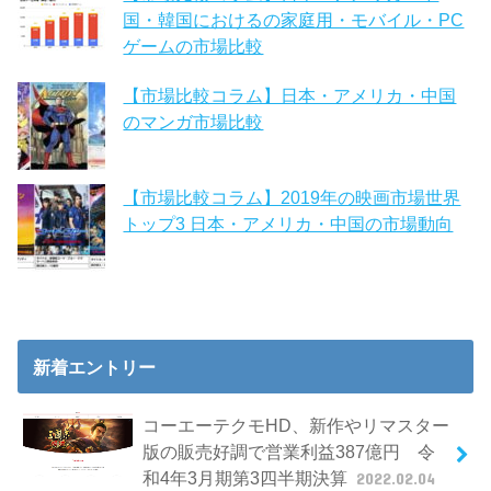
国・韓国におけるの家庭用・モバイル・PC
ゲームの市場比較
【市場比較コラム】日本・アメリカ・中国
のマンガ市場比較
【市場比較コラム】2019年の映画市場世界
トップ3 日本・アメリカ・中国の市場動向
新着エントリー
コーエーテクモHD、新作やリマスター
版の販売好調で営業利益387億円 令
和4年3月期第3四半期決算
2022.02.04