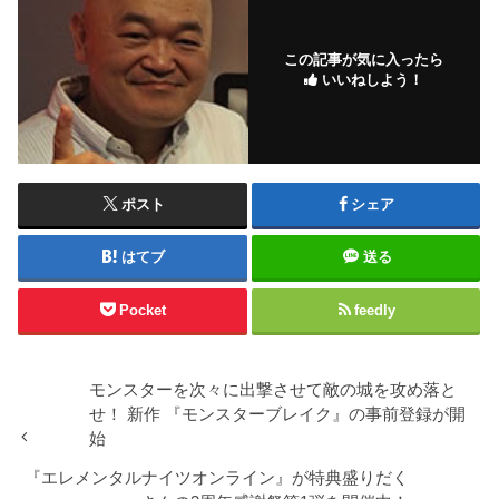
この記事が気に入ったら
いいねしよう！
ポスト
シェア
はてブ
送る
Pocket
feedly
モンスターを次々に出撃させて敵の城を攻め落と
せ！ 新作 『モンスターブレイク』の事前登録が開
始
『エレメンタルナイツオンライン』が特典盛りだく