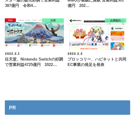
スター版の販売好調で営業利益
MMOが業績に貢献 営業利益501
387億円 令和4…
億円 202…
決算
企業動向
2022.2.3
2022.2.2
任天堂、Nintendo Switchの好調
ブロッコリー、ハピネットと共同
で営業利益4725億円 2022…
EC事業の発足を発表
PR