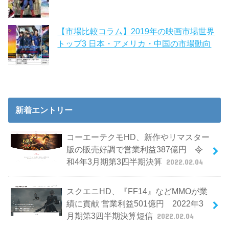
【市場比較コラム】2019年の映画市場世界
トップ3 日本・アメリカ・中国の市場動向
新着エントリー
コーエーテクモHD、新作やリマスター
版の販売好調で営業利益387億円 令
和4年3月期第3四半期決算
2022.02.04
スクエニHD、『FF14』などMMOが業
績に貢献 営業利益501億円 2022年3
月期第3四半期決算短信
2022.02.04