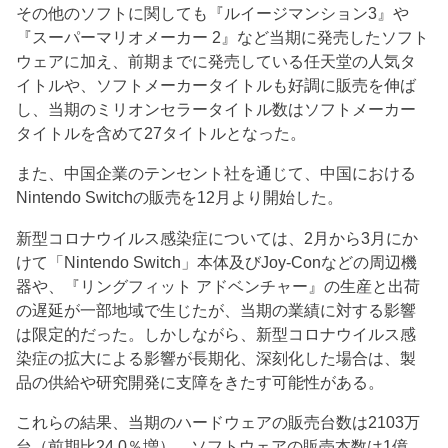
その他のソフトに関しても『ルイージマンション3』や
『スーパーマリオメーカー 2』など当期に発売したソフト
ウェアに加え、前期までに発売している任天堂の人気タ
イトルや、ソフトメーカータイトルも好調に販売を伸ば
し、当期のミリオンセラータイトル数はソフトメーカー
タイトルを含めて27タイトルとなった。
また、中国企業のテンセント社を通じて、中国における
Nintendo Switchの販売を12月より開始した。
新型コロナウイルス感染症については、2月から3月にか
けて「Nintendo Switch」本体及びJoy-Conなどの周辺機
器や、『リングフィット アドベンチャー』の生産と出荷
の遅延が一部地域で生じたが、当期の業績に対する影響
は限定的だった。しかしながら、新型コロナウイルス感
染症の拡大による影響が長期化、深刻化した場合は、製
品の供給や研究開発に支障をきたす可能性がある。
これらの結果、当期のハードウェアの販売台数は2103万
台（前期比24.0％増）、ソフトウェアの販売本数は1億