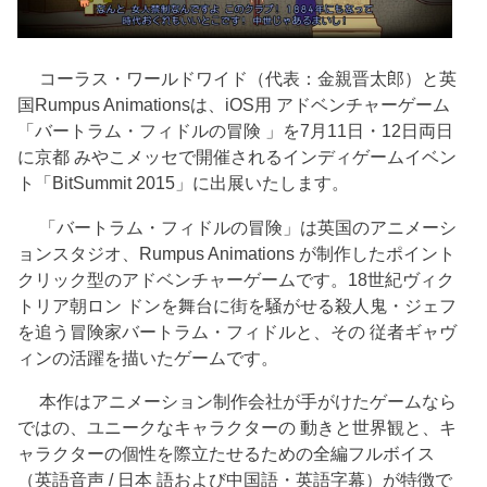
コーラス・ワールドワイド（代表：金親晋太郎）と英
国Rumpus Animationsは、iOS用 アドベンチャーゲーム
「バートラム・フィドルの冒険 」を7月11日・12日両日
に京都 みやこメッセで開催されるインディゲームイベン
ト「BitSummit 2015」に出展いたします。
「バートラム・フィドルの冒険」は英国のアニメーシ
ョンスタジオ、Rumpus Animations が制作したポイント
クリック型のアドベンチャーゲームです。18世紀ヴィク
トリア朝ロン ドンを舞台に街を騒がせる殺人鬼・ジェフ
を追う冒険家バートラム・フィドルと、その 従者ギャヴ
ィンの活躍を描いたゲームです。
本作はアニメーション制作会社が手がけたゲームなら
ではの、ユニークなキャラクターの 動きと世界観と、キ
ャラクターの個性を際立たせるための全編フルボイス
（英語音声 / 日本 語および中国語・英語字幕）が特徴で