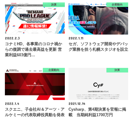
決算
企業動向
2022.2.3
2022.1.11
コナミHD、各事業のコロナ禍か
セガ、ソフトウェア開発やデバッ
らの復調で過去最高益を更新 営
グ業務を担う札幌スタジオを設立
業利益603億円…
企業動向
決算
2022.1.4
2021.12.14
スクエニ、子会社AI＆アーツ・ア
Cysharp、第4期決算を官報に掲
ルケミーの代表取締役異動を発表
載 当期純利益1700万円