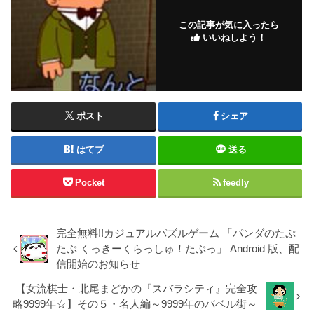
この記事が気に入ったら
いいねしよう！
ポスト
シェア
はてブ
送る
Pocket
feedly
完全無料!!カジュアルパズルゲーム 「パンダのたぷ
たぷ くっきーくらっしゅ！たぷっ」 Android 版、配
信開始のお知らせ
【女流棋士・北尾まどかの『スバラシティ』完全攻
略9999年☆】その５・名人編～9999年のバベル街～