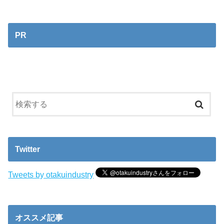
PR
Twitter
Tweets by otakuindustry
オススメ記事