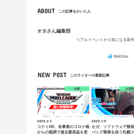
ABOUT
この記事をかいた人
オタさん編集部
リアルイベントから気になる新
WebSite
NEW POST
このライターの最新記事
決算
企業
2022.2.3
2022.1.11
コナミHD、各事業のコロナ禍
セガ、ソフトウェア開
からの復調で過去最高益を更
バッグ業務を担う札幌