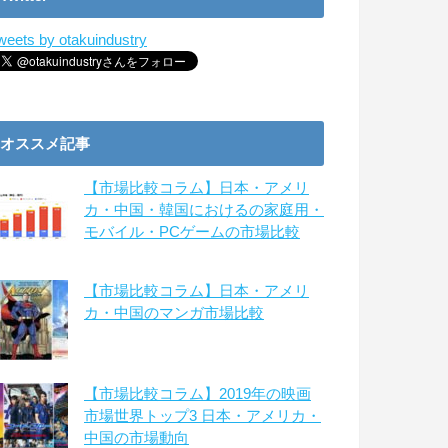
weets by otakuindustry
オススメ記事
【市場比較コラム】日本・アメリ
カ・中国・韓国におけるの家庭用・
モバイル・PCゲームの市場比較
【市場比較コラム】日本・アメリ
カ・中国のマンガ市場比較
【市場比較コラム】2019年の映画
市場世界トップ3 日本・アメリカ・
中国の市場動向