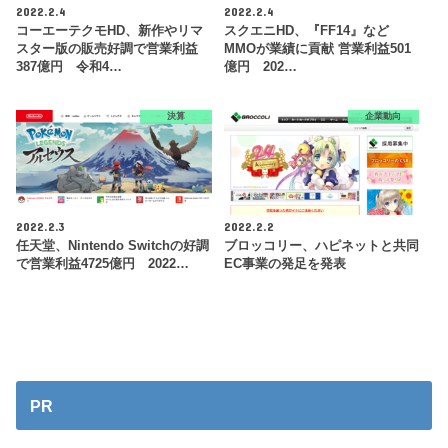
2022.2.4
2022.2.4
コーエーテクモHD、新作やリマ
スクエニHD、『FF14』など
スター版の販売好調で営業利益
MMOが業績に貢献 営業利益501
387億円 令和4…
億円 202…
決算
企業動向
2022.2.3
2022.2.2
任天堂、Nintendo Switchの好調
ブロッコリー、ハピネットと共同
で営業利益4725億円 2022…
EC事業の発足を発表
PR