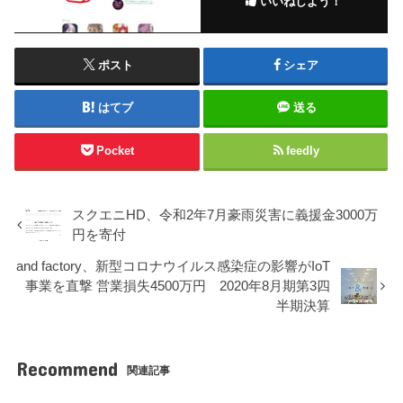
いいねしよう！
ポスト
シェア
はてブ
送る
Pocket
feedly
スクエニHD、令和2年7月豪雨災害に義援金3000万
円を寄付
and factory、新型コロナウイルス感染症の影響がIoT
事業を直撃 営業損失4500万円 2020年8月期第3四
半期決算
Recommend
関連記事