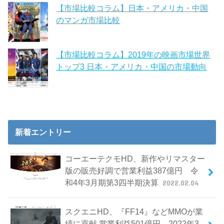
【市場比較コラム】日本・アメリカ・中国
のマンガ市場比較
【市場比較コラム】2019年の映画市場世界
トップ3 日本・アメリカ・中国の市場動向
新着エントリー
コーエーテクモHD、新作やリマスター
版の販売好調で営業利益387億円 令
和4年3月期第3四半期決算
2022.02.04
スクエニHD、『FF14』などMMOが業
績に貢献 営業利益501億円 2022年3