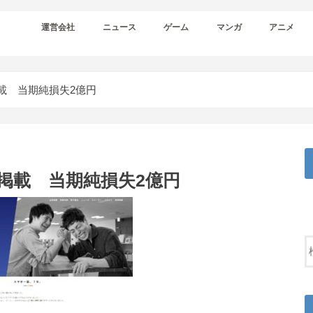
運営会社
ニュース
ゲーム
マンガ
アニメ
載 当期純損失2億円
掲載 当期純損失2億円