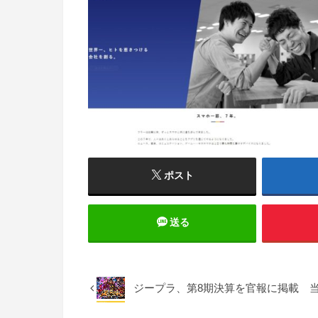
ポスト
送る
ジープラ、第8期決算を官報に掲載 当