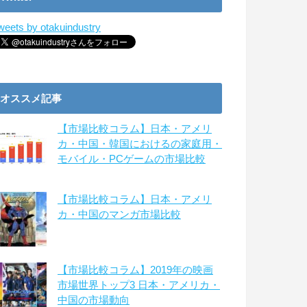
weets by otakuindustry
オススメ記事
【市場比較コラム】日本・アメリ
カ・中国・韓国におけるの家庭用・
モバイル・PCゲームの市場比較
【市場比較コラム】日本・アメリ
カ・中国のマンガ市場比較
【市場比較コラム】2019年の映画
市場世界トップ3 日本・アメリカ・
中国の市場動向