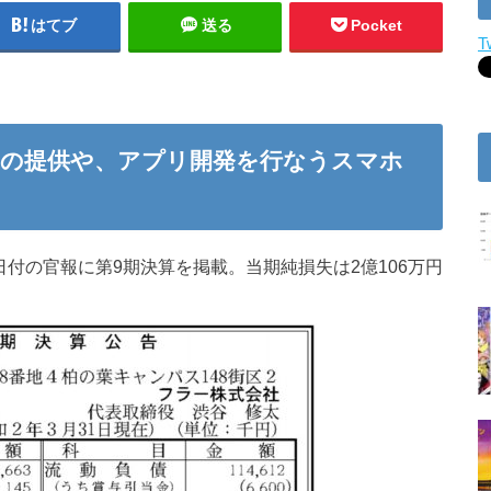
はてブ
送る
Pocket
T
e」の提供や、アプリ開発を行なうスマホ
。
日付の官報に第9期決算を掲載。当期純損失は2億106万円