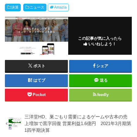
決算
ニュース
Amazia
この記事が気に入ったら
いいねしよう！
ポスト
シェア
はてブ
送る
Pocket
feedly
三洋堂HD、巣ごもり需要によるゲームや古本の売
上増加で黒字回復 営業利益1.6億円 2021年3月期第
1四半期決算