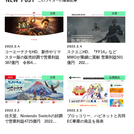
このライターの最新記事
決算
決算
2022.2.4
2022.2.4
コーエーテクモHD、新作やリマ
スクエニHD、『FF14』など
スター版の販売好調で営業利益
MMOが業績に貢献 営業利益501
387億円 令和4…
億円 202…
決算
企業動向
2022.2.3
2022.2.2
任天堂、Nintendo Switchの好調
ブロッコリー、ハピネットと共同
で営業利益4725億円 2022…
EC事業の発足を発表