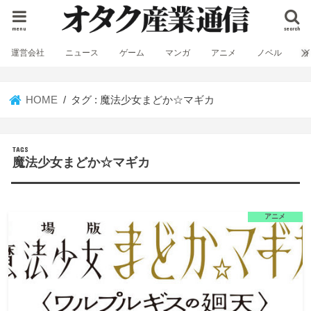
menu
search
運営会社
ニュース
ゲーム
マンガ
アニメ
ノベル
HOME
タグ : 魔法少女まどか☆マギカ
魔法少女まどか☆マギカ
アニメ