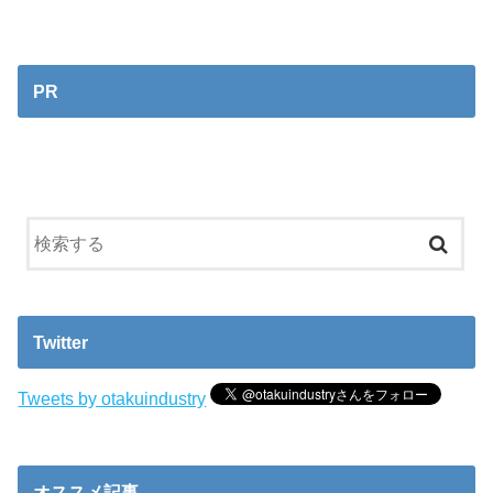
PR
Twitter
Tweets by otakuindustry
オススメ記事