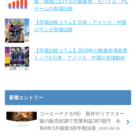
国・韓国におけるの家庭用・モバイル・PC
ゲームの市場比較
【市場比較コラム】日本・アメリカ・中国
のマンガ市場比較
【市場比較コラム】2019年の映画市場世界
トップ3 日本・アメリカ・中国の市場動向
新着エントリー
コーエーテクモHD、新作やリマスター
版の販売好調で営業利益387億円 令
和4年3月期第3四半期決算
2022.02.04