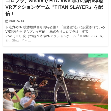
コロプラ、Steamで HTC Vive向けの新作体感
VRアクションゲーム『TITAN SLAYER』を配
信！
2017.04.28
ド迫力の360度体験動画も同時公開！ 「自遊空間」に設置されている
VR端末からでもプレイ可能！ 株式会社コロプラは、HTC
Vive（※1）向けの新作体感VRアクションゲーム『TITAN SLAYER』
を、Steamで本…
ニュース