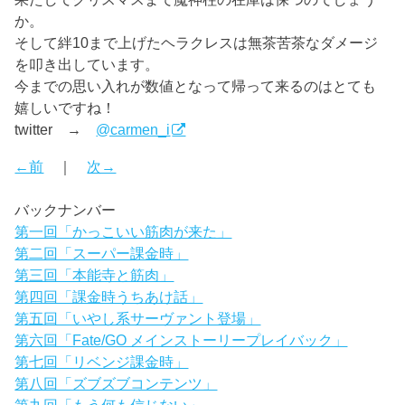
か。
そして絆10まで上げたヘラクレスは無茶苦茶なダメージ
を叩き出しています。
今までの思い入れが数値となって帰って来るのはとても
嬉しいですね！
twitter →
@carmen_i
←前
｜
次→
バックナンバー
第一回「かっこいい筋肉が来た」
第二回「スーパー課金時」
第三回「本能寺と筋肉」
第四回「課金時うちあけ話」
第五回「いやし系サーヴァント登場」
第六回「Fate/GO メインストーリープレイバック」
第七回「リベンジ課金時」
第八回「ズブズブコンテンツ」
第九回「もう何も信じない」