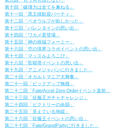
第十回「破壊力は全てを兼ねる」
第十一回「黒王様歓迎パーティ」
第十二回「ベオウルフが欲しかった」
第十三回「バレンタインの思い出」
第十四回「ワカメ君登場」
第十五回「神の祝福フォーミー」
第十六回「空の境界コラボイベントの思い出」
第十七回「マッスルよろこび」
第十八回「監獄塔イベントの思い出」
第十九回「アニメジャパンに行きました」
第二十回「オカルトマニア大興奮」
第二十一回「ピックアップ無残」
第二十二回「Fate/Accel Zero Orderイベント直前」
第二十三回「征服王ガチャチャレンジ」
第二十四回「ビクトリーの余韻」
第二十五回「見えている地獄」
第二十六回「征服王イベントの思い出」
第二十七回「Fate/GrandPartyに行きました」