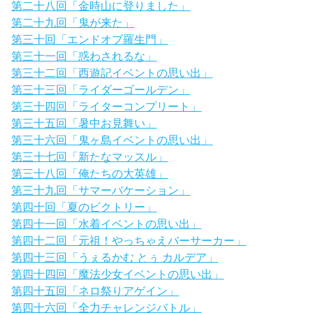
第二十八回「金時山に登りました」
第二十九回「鬼が来た」
第三十回「エンドオブ羅生門」
第三十一回「惑わされるな」
第三十二回「西遊記イベントの思い出」
第三十三回「ライダーゴールデン」
第三十四回「ライターコンプリート」
第三十五回「暑中お見舞い」
第三十六回「鬼ヶ島イベントの思い出」
第三十七回「新たなマッスル」
第三十八回「俺たちの大英雄」
第三十九回「サマーバケーション」
第四十回「夏のビクトリー」
第四十一回「水着イベントの思い出」
第四十二回「元祖！やっちゃえバーサーカー」
第四十三回「うぇるかむ とぅ カルデア」
第四十四回「魔法少女イベントの思い出」
第四十五回「ネロ祭りアゲイン」
第四十六回「全力チャレンジバトル」