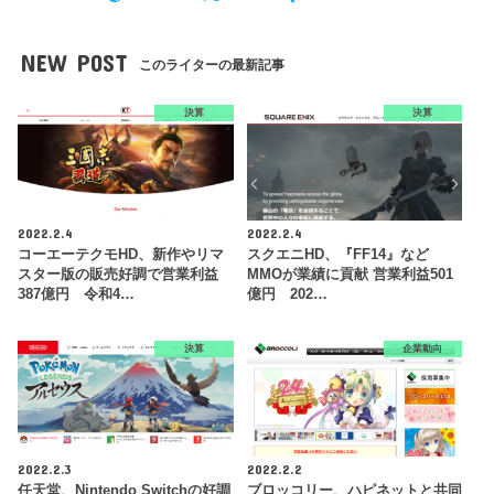
NEW POST
このライターの最新記事
決算
決算
2022.2.4
2022.2.4
コーエーテクモHD、新作やリマ
スクエニHD、『FF14』など
スター版の販売好調で営業利益
MMOが業績に貢献 営業利益501
387億円 令和4…
億円 202…
決算
企業動向
2022.2.3
2022.2.2
任天堂、Nintendo Switchの好調
ブロッコリー、ハピネットと共同