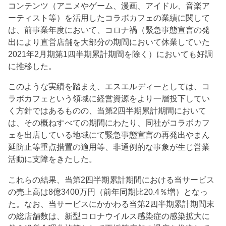
コンテンツ（アニメやゲーム、漫画、アイドル、音楽ア
ーティスト等）を活用したコラボカフェの業績に関して
は、前事業年度において、コロナ禍（緊急事態宣言の発
出により直営店舗を大部分の期間において休業していた
2021年2月期第1四半期累計期間を除く）においても好調
に推移した。
このような実績を踏まえ、エスエルディーとしては、コ
ラボカフェという領域に経営資源をより一層投下してい
く方針ではあるものの、当第2四半期累計期間において
は、その概ねすべての期間にわたり、同社がコラボカフ
ェを出店している地域にて緊急事態宣言の再発出やまん
延防止等重点措置の適用等、非通例的な事象が生じ営業
活動に支障をきたした。
これらの結果、当第2四半期累計期間における当サービス
の売上高は8億3400万円（前年同期比20.4％増）となっ
た。なお、当サービスにかかわる当第2四半期累計期間末
の総店舗数は、新型コロナウイルス感染症の感染拡大に