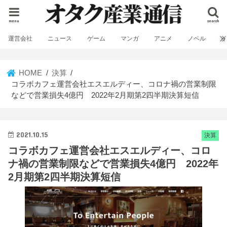
menu
search
運営会社
ニュース
ゲーム
マンガ
アニメ
ノベル
HOME
決算
コラボカフェ運営会社エスエルディー、コロナ禍の営業制限
などで営業損失4億円 2022年2月期第2四半期決算短信
2021.10.15
決算
コラボカフェ運営会社エスエルディー、コロ
ナ禍の営業制限などで営業損失4億円 2022年
2月期第2四半期決算短信