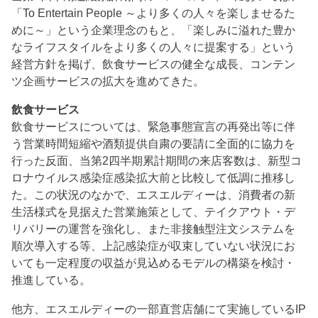
「To Entertain People ～より多くの人々を楽しませるた
めに～」という企業理念のもと、「楽しみに溢れた豊か
なライフスタイルをより多くの人々に提案する」という
経営方針を掲げ、飲食サービスの健全な成長、コンテン
ツ企画サービスの拡大を進めてきた。
飲食サービス
飲食サービスについては、緊急事態宣言の再発出等に伴
う営業時間短縮や酒類提供自粛の要請に全面的に協力を
行った反面、当第2四半期累計期間の来店客数は、新型コ
ロナウイルス感染症感染拡大前と比較して低調に推移し
た。この状況のなかで、エスエルディーは、消費者の新
生活様式を見据えた営業施策として、テイクアウト・デ
リバリーの運営を強化し、また非接触型注文システムを
順次導入する等、上記感染症が収束していない状況にお
いても一定程度の収益が見込めるモデルの構築を検討・
推進している。
他方、エスエルディーの一部直営店舗にて実施しているIP