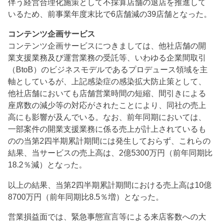
伴う経営合理化施策として不採算店舗の退店を推進して
いるため、前事業年度末比で6店舗減の39店舗となった。
コンテンツ企画サービス
コンテンツ企画サービスにつきましては、他社店舗の開
業支援業務及び運営業務の受託等、いわゆる企業間取引
（BtoB）のビジネスモデルであるプロデュース領域を主
軸としているが、上記感染症の感染拡大防止策として、
他社店舗においても店舗営業時間の短縮、間引きによる
座席数の減少等の対応がされたことにより、同社の売上
高にも影響が及んでいる。なお、前年同期においては、
一部案件の開業支援業務に係る売上が計上されているも
のの当第2四半期累計期間には発生しておらず、これらの
結果、当サービスの売上高は、2億5300万円（前年同期比
18.2％減）となった。
以上の結果、当第2四半期累計期間における売上高は10億
8700万円（前年同期比8.5％増）となった。
営業損益面では、緊急事態宣言等による来店客数への大