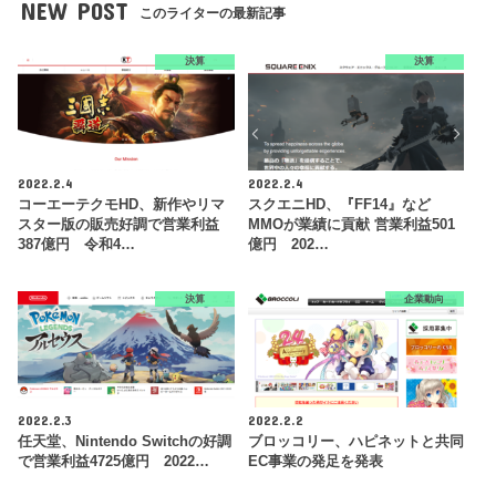
NEW POST
このライターの最新記事
決算
決算
2022.2.4
2022.2.4
コーエーテクモHD、新作やリマ
スクエニHD、『FF14』など
スター版の販売好調で営業利益
MMOが業績に貢献 営業利益501
387億円 令和4…
億円 202…
決算
企業動向
2022.2.3
2022.2.2
任天堂、Nintendo Switchの好調
ブロッコリー、ハピネットと共同
で営業利益4725億円 2022…
EC事業の発足を発表