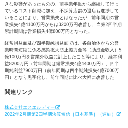
きな影響があったものの、前事業年度から継続して行っ
ているコスト削減に加え、不採算店舗の退店も進捗して
いることにより、営業損失とはなったが、前年同期の営
業損失4億4100万円からは3200万円改善し、当第2四半期
累計期間は営業損失4億800万円となった。
経常損益面及び四半期純損益面では、各自治体からの営
業時間短縮に係る感染拡大防止協力金等（助成金収入）5
億100万円を営業外収益に計上したこと等により、経常利
益8200万円（前年同期は経常損失4億4400万円）、四半
期純利益7900万円（前年同期は四半期純損失4億7000万
円）となり黒字化し、前年同期に比べ大幅に改善した
関連リンク
株式会社エスエルディー
2022年2月期第2四半期決算短信［日本基準］（連結）