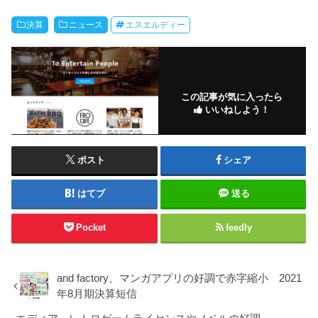
決算
ニュース
エスエルディー
この記事が気に入ったら
いいねしよう！
ポスト
シェア
はてブ
送る
Pocket
feedly
and factory、マンガアプリの好調で赤字縮小 2021
年8月期決算短信