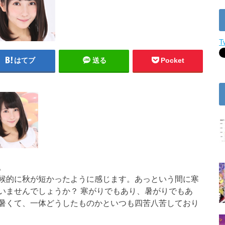
T
はてブ
送る
Pocket
。
候的に秋が短かったように感じます。あっという間に
寒
いませんでしょうか？ 寒がりでもあり、暑がりでもあ
暑くて、一体どうしたものかといつも
四苦八苦
しており