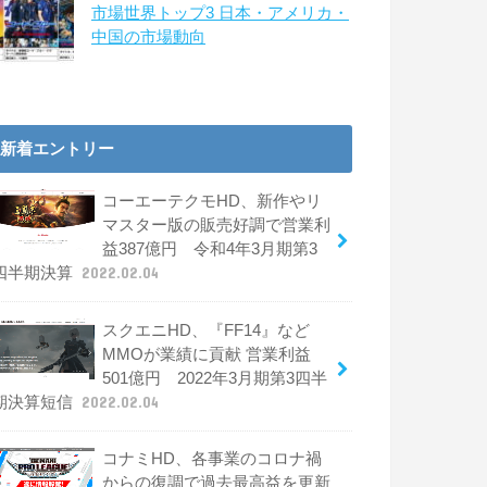
市場世界トップ3 日本・アメリカ・
中国の市場動向
新着エントリー
コーエーテクモHD、新作やリ
マスター版の販売好調で営業利
益387億円 令和4年3月期第3
四半期決算
2022.02.04
スクエニHD、『FF14』など
MMOが業績に貢献 営業利益
501億円 2022年3月期第3四半
期決算短信
2022.02.04
コナミHD、各事業のコロナ禍
からの復調で過去最高益を更新