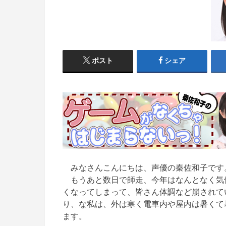
ポスト
シェア
みなさんこんにちは、声優の
秦佐和子
です
もうあと数日で
師走
、今年はなんとなく気
くなって
しまって、皆さん体調など崩されて
り、な私は、外は寒く電車内や屋内は暑くて
ます。